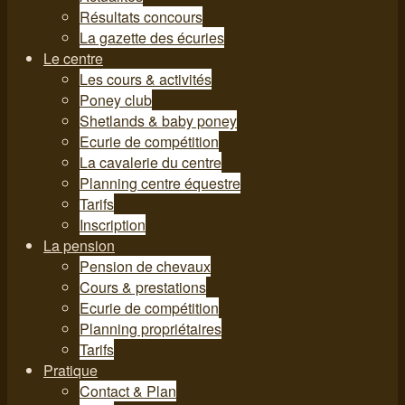
Résultats concours
La gazette des écuries
Le centre
Les cours & activités
Poney club
Shetlands & baby poney
Ecurie de compétition
La cavalerie du centre
Planning centre équestre
Tarifs
Inscription
La pension
Pension de chevaux
Cours & prestations
Ecurie de compétition
Planning propriétaires
Tarifs
Pratique
Contact & Plan