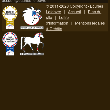
accueil@ecuries-lefebvre.fr
© 2011-2026 Copyright -
Ecuries
Lefebvre
|
Accueil
|
Plan du
site
|
Lettre
d'Information
|
Mentions légales
& Crédits