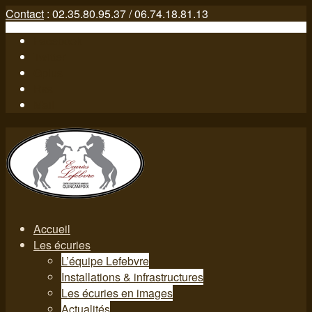
Contact
: 02.35.80.95.37 / 06.74.18.81.13
Facebook
Twitter
Gplus
Rss
Mail
Accueil
Les écuries
L’équipe Lefebvre
Installations & infrastructures
Les écuries en images
Actualités