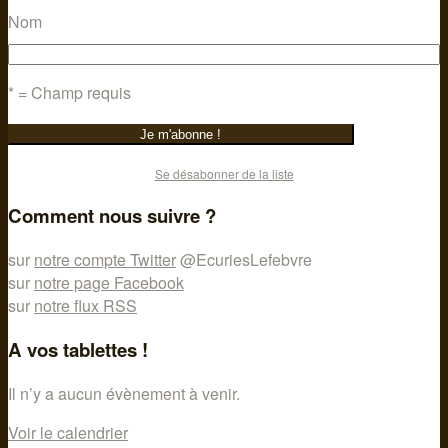
Nom
* = Champ requis
Se désabonner de la liste
Comment nous suivre ?
sur
notre compte Twitter
@EcuriesLefebvre
sur
notre page Facebook
sur
notre flux RSS
A vos tablettes !
Il n’y a aucun évènement à venir.
Voir le calendrier