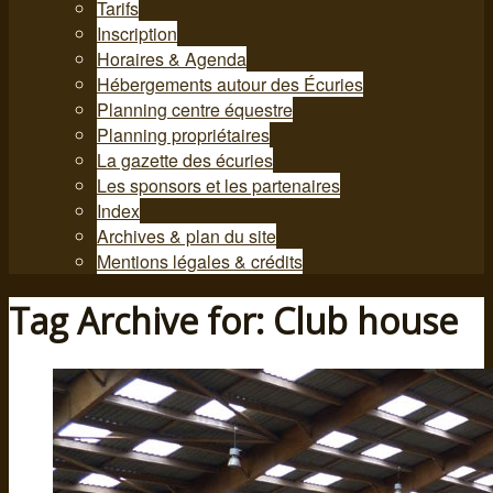
Tarifs
Inscription
Horaires & Agenda
Hébergements autour des Écuries
Planning centre équestre
Planning propriétaires
La gazette des écuries
Les sponsors et les partenaires
Index
Archives & plan du site
Mentions légales & crédits
Tag Archive for: Club house