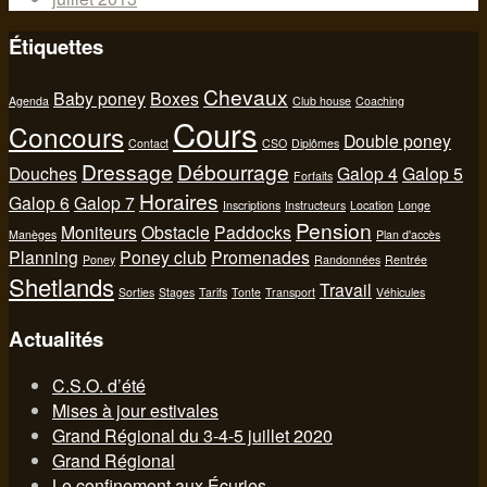
Étiquettes
Chevaux
Baby poney
Boxes
Agenda
Club house
Coaching
Cours
Concours
Double poney
Contact
CSO
Diplômes
Dressage
Débourrage
Douches
Galop 4
Galop 5
Forfaits
Horaires
Galop 6
Galop 7
Inscriptions
Instructeurs
Location
Longe
Pension
Moniteurs
Obstacle
Paddocks
Manèges
Plan d'accès
Planning
Poney club
Promenades
Poney
Randonnées
Rentrée
Shetlands
Travail
Sorties
Stages
Tarifs
Tonte
Transport
Véhicules
Actualités
C.S.O. d’été
Mises à jour estivales
Grand Régional du 3-4-5 juillet 2020
Grand Régional
Le confinement aux Écuries