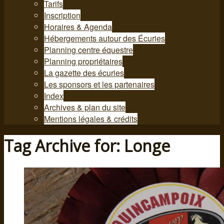
Tarifs
Inscription
Horaires & Agenda
Hébergements autour des Écuries
Planning centre équestre
Planning propriétaires
La gazette des écuries
Les sponsors et les partenaires
Index
Archives & plan du site
Mentions légales & crédits
Tag Archive for: Longe