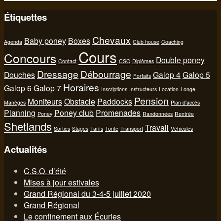
Étiquettes
Chevaux
Baby poney
Boxes
Agenda
Club house
Coaching
Cours
Concours
Double poney
Contact
CSO
Diplômes
Dressage
Débourrage
Douches
Galop 4
Galop 5
Forfaits
Horaires
Galop 6
Galop 7
Inscriptions
Instructeurs
Location
Longe
Pension
Moniteurs
Obstacle
Paddocks
Manèges
Plan d'accès
Planning
Poney club
Promenades
Poney
Randonnées
Rentrée
Shetlands
Travail
Sorties
Stages
Tarifs
Tonte
Transport
Véhicules
Actualités
C.S.O. d’été
Mises à jour estivales
Grand Régional du 3-4-5 juillet 2020
Grand Régional
Le confinement aux Écuries