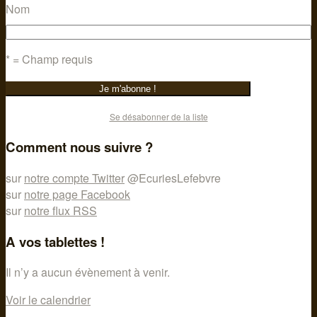
Nom
* = Champ requis
Se désabonner de la liste
Comment nous suivre ?
sur
notre compte Twitter
@EcuriesLefebvre
sur
notre page Facebook
sur
notre flux RSS
A vos tablettes !
Il n’y a aucun évènement à venir.
Voir le calendrier