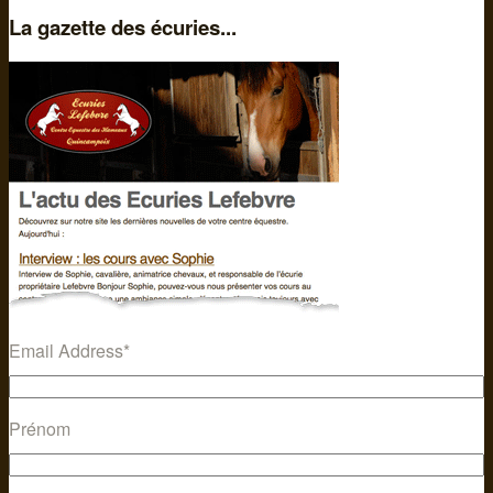
La gazette des écuries...
Email Address
*
Prénom