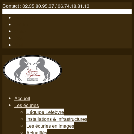
Contact
: 02.35.80.95.37 / 06.74.18.81.13
Facebook
Twitter
Gplus
Rss
Mail
Accueil
Les écuries
L’équipe Lefebvre
Installations & infrastructures
Les écuries en images
Actualités