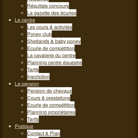
Résultats concours
La gazette des écuries
Le centre
Les cours & activités
Poney club
Shetlands & baby poney
Ecurie de compétition
La cavalerie du centre
Planning centre équestre
Tarifs
Inscription
La pension
Pension de chevaux
Cours & prestations
Ecurie de compétition
Planning propriétaires
Tarifs
Pratique
Contact & Plan