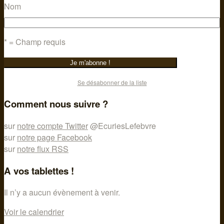
Nom
* = Champ requis
Se désabonner de la liste
Comment nous suivre ?
sur
notre compte Twitter
@EcuriesLefebvre
sur
notre page Facebook
sur
notre flux RSS
A vos tablettes !
Il n’y a aucun évènement à venir.
Voir le calendrier