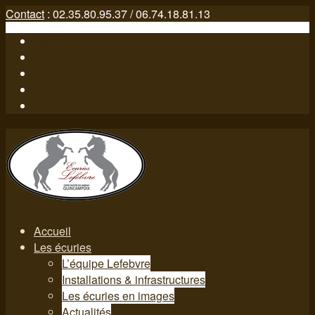
Contact
: 02.35.80.95.37 / 06.74.18.81.13
Facebook
Twitter
Gplus
Rss
Mail
Accueil
Les écuries
L’équipe Lefebvre
Installations & infrastructures
Les écuries en images
Actualités