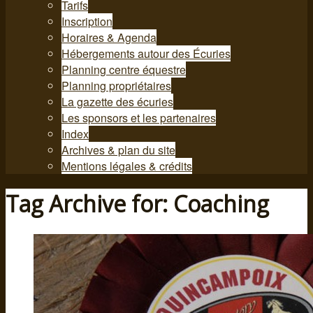
Tarifs
Inscription
Horaires & Agenda
Hébergements autour des Écuries
Planning centre équestre
Planning propriétaires
La gazette des écuries
Les sponsors et les partenaires
Index
Archives & plan du site
Mentions légales & crédits
Tag Archive for: Coaching