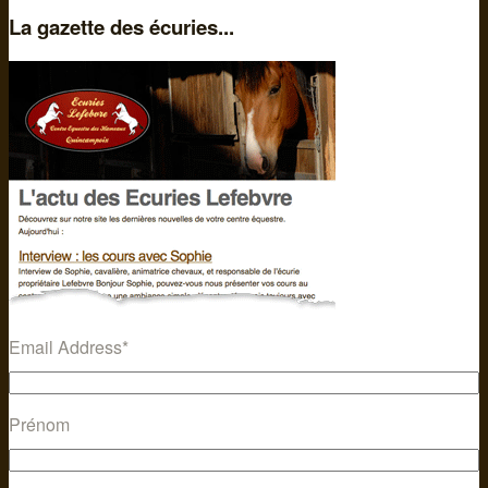
La gazette des écuries...
Email Address
*
Prénom