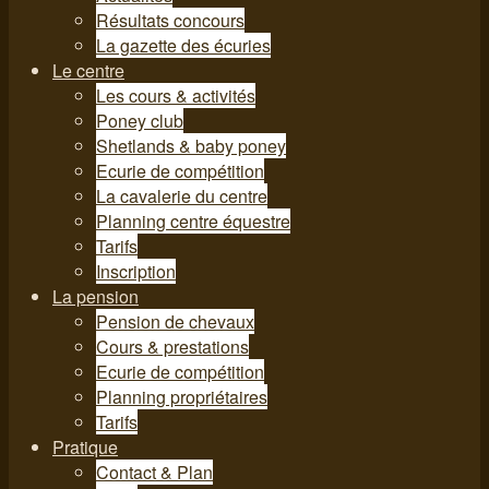
Résultats concours
La gazette des écuries
Le centre
Les cours & activités
Poney club
Shetlands & baby poney
Ecurie de compétition
La cavalerie du centre
Planning centre équestre
Tarifs
Inscription
La pension
Pension de chevaux
Cours & prestations
Ecurie de compétition
Planning propriétaires
Tarifs
Pratique
Contact & Plan