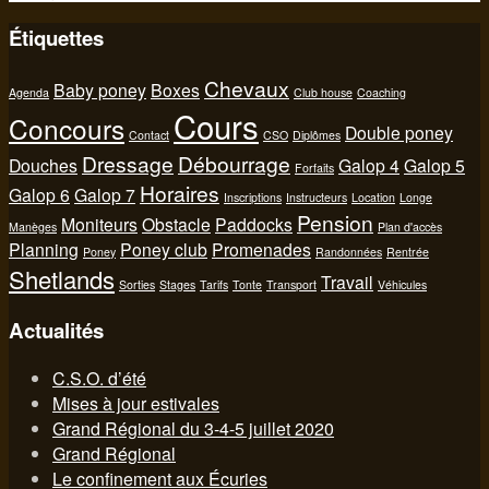
Étiquettes
Chevaux
Baby poney
Boxes
Agenda
Club house
Coaching
Cours
Concours
Double poney
Contact
CSO
Diplômes
Dressage
Débourrage
Douches
Galop 4
Galop 5
Forfaits
Horaires
Galop 6
Galop 7
Inscriptions
Instructeurs
Location
Longe
Pension
Moniteurs
Obstacle
Paddocks
Manèges
Plan d'accès
Planning
Poney club
Promenades
Poney
Randonnées
Rentrée
Shetlands
Travail
Sorties
Stages
Tarifs
Tonte
Transport
Véhicules
Actualités
C.S.O. d’été
Mises à jour estivales
Grand Régional du 3-4-5 juillet 2020
Grand Régional
Le confinement aux Écuries