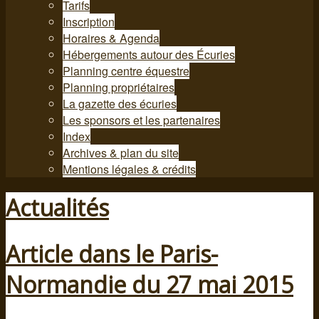
Tarifs
Inscription
Horaires & Agenda
Hébergements autour des Écuries
Planning centre équestre
Planning propriétaires
La gazette des écuries
Les sponsors et les partenaires
Index
Archives & plan du site
Mentions légales & crédits
Actualités
Article dans le Paris-
Normandie du 27 mai 2015