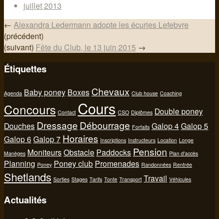
juillet 2013
←
Alexandra Ledermann adopte les écuries Lefebvre
(précédent)
(suivant)
Fête du Club, le 13 juin 2015
→
Étiquettes
Chevaux
Baby poney
Boxes
Agenda
Club house
Coaching
Cours
Concours
Double poney
Contact
CSO
Diplômes
Dressage
Débourrage
Douches
Galop 4
Galop 5
Forfaits
Horaires
Galop 6
Galop 7
Inscriptions
Instructeurs
Location
Longe
Pension
Moniteurs
Obstacle
Paddocks
Manèges
Plan d'accès
Planning
Poney club
Promenades
Poney
Randonnées
Rentrée
Shetlands
Travail
Sorties
Stages
Tarifs
Tonte
Transport
Véhicules
Actualités