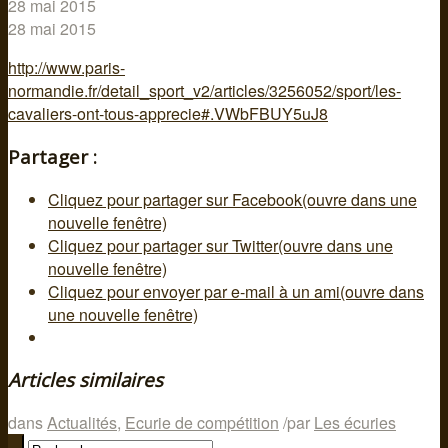
28 mai 2015
28 mai 2015
http://www.paris-
normandie.fr/detail_sport_v2/articles/3256052/sport/les-
cavaliers-ont-tous-apprecie#.VWbFBUY5uJ8
Partager :
Cliquez pour partager sur Facebook(ouvre dans une
nouvelle fenêtre)
Cliquez pour partager sur Twitter(ouvre dans une
nouvelle fenêtre)
Cliquez pour envoyer par e-mail à un ami(ouvre dans
une nouvelle fenêtre)
Articles similaires
dans
Actualités
,
Ecurie de compétition
/
par
Les écuries