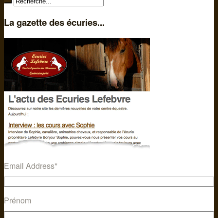
La gazette des écuries...
Email Address
*
Prénom