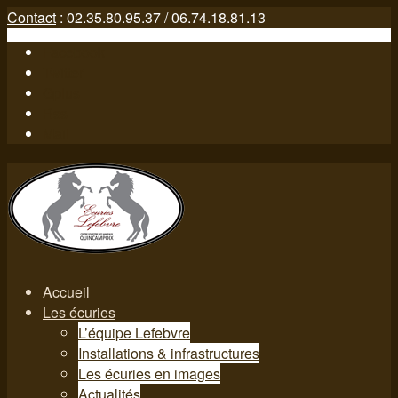
Contact
: 02.35.80.95.37 / 06.74.18.81.13
Facebook
Twitter
Gplus
Rss
Mail
Accueil
Les écuries
L’équipe Lefebvre
Installations & infrastructures
Les écuries en images
Actualités