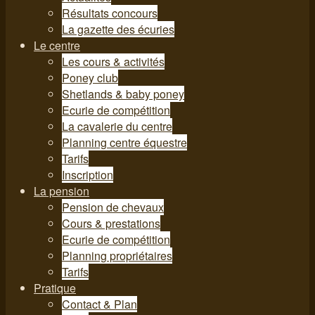
Résultats concours
La gazette des écuries
Le centre
Les cours & activités
Poney club
Shetlands & baby poney
Ecurie de compétition
La cavalerie du centre
Planning centre équestre
Tarifs
Inscription
La pension
Pension de chevaux
Cours & prestations
Ecurie de compétition
Planning propriétaires
Tarifs
Pratique
Contact & Plan