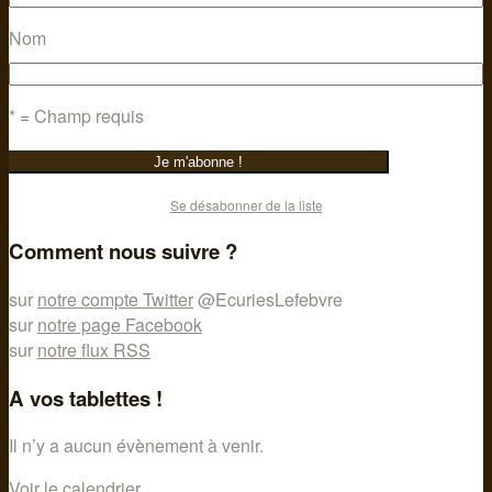
Nom
* = Champ requis
Se désabonner de la liste
Comment nous suivre ?
sur
notre compte Twitter
@EcuriesLefebvre
sur
notre page Facebook
sur
notre flux RSS
A vos tablettes !
Il n’y a aucun évènement à venir.
Voir le calendrier