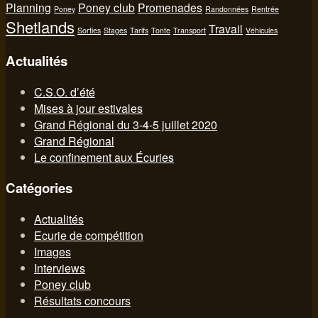
Planning
Poney club
Promenades
Poney
Randonnées
Rentrée
Shetlands
Travail
Sorties
Stages
Tarifs
Tonte
Transport
Véhicules
Actualités
C.S.O. d’été
Mises à jour estivales
Grand Régional du 3-4-5 juillet 2020
Grand Régional
Le confinement aux Écuries
Catégories
Actualités
Ecurie de compétition
Images
Interviews
Poney club
Résultats concours