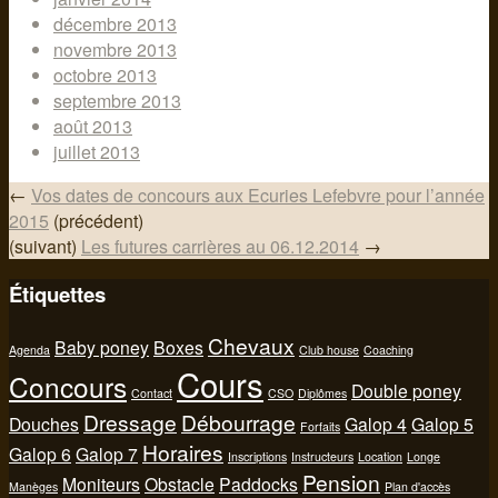
décembre 2013
novembre 2013
octobre 2013
septembre 2013
août 2013
juillet 2013
←
Vos dates de concours aux Ecuries Lefebvre pour l’année
2015
(précédent)
(suivant)
Les futures carrières au 06.12.2014
→
Étiquettes
Chevaux
Baby poney
Boxes
Agenda
Club house
Coaching
Cours
Concours
Double poney
Contact
CSO
Diplômes
Dressage
Débourrage
Douches
Galop 4
Galop 5
Forfaits
Horaires
Galop 6
Galop 7
Inscriptions
Instructeurs
Location
Longe
Pension
Moniteurs
Obstacle
Paddocks
Manèges
Plan d'accès