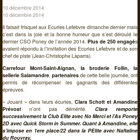
10 décembre 2014
10 décembre 2014
Il faisait frisquet aux Ecuries Lefebvre dimanche dernier mais
c’est dans la joie et la bonne humeur que s’est déroulé le
dernier CSO Poney de l’année 2014.
Plus de 250 engagé
s
avaient répondu à l’invitation des Ecuries Lefebvre et de son
chef de piste (Jean-Christophe Laparra).
Carrefour Mont-Saint-Aignan, la broderie Follin, la
sellerie Salamandre
,
partenaires
de cette belle journée, ont
permis de récompenser les gagnants des différentes
épreuves.
« Jouant » dans leurs écuries,
Clara Schott et Amandine
Prévost
n’ont pas démérité.
Clara remporte
successivement la Club Elite avec No Merci et l’As Poney
2D avec Quick Storm in Summer. Quant à Amandine, elle
s’impose en 1ere place/22 dans la PElite avec Naftaline
du Rouvray.