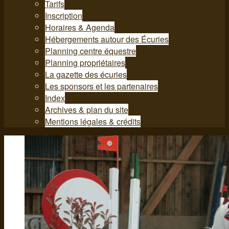
Tarifs
Inscription
Horaires & Agenda
Hébergements autour des Écuries
Planning centre équestre
Planning propriétaires
La gazette des écuries
Les sponsors et les partenaires
Index
Archives & plan du site
Mentions légales & crédits