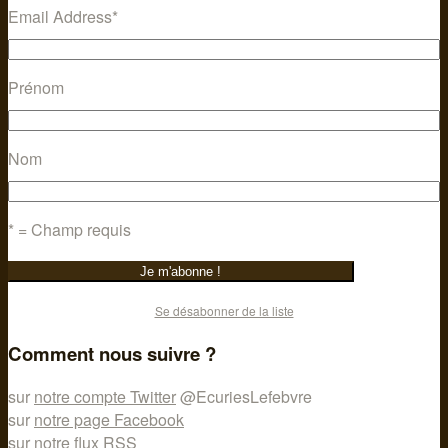
Email Address
*
Prénom
Nom
* = Champ requis
Se désabonner de la liste
Comment nous suivre ?
sur
notre compte Twitter
@EcuriesLefebvre
sur
notre page Facebook
sur
notre flux RSS