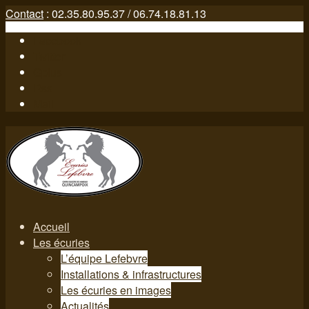
Contact
: 02.35.80.95.37 / 06.74.18.81.13
Facebook
Twitter
Gplus
Rss
Mail
Accueil
Les écuries
L’équipe Lefebvre
Installations & infrastructures
Les écuries en images
Actualités