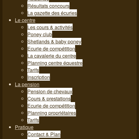
Résultats concours
La gazette des écuries
Le centre
Les cours & activités
Poney club
Shetlands & baby poney
Ecurie de compétition
La cavalerie du centre
Planning centre équestre
Tarifs
Inscription
La pension
Pension de chevaux
Cours & prestations
Ecurie de compétition
Planning propriétaires
Tarifs
Pratique
Contact & Plan