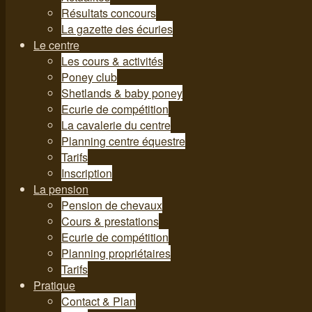
Résultats concours
La gazette des écuries
Le centre
Les cours & activités
Poney club
Shetlands & baby poney
Ecurie de compétition
La cavalerie du centre
Planning centre équestre
Tarifs
Inscription
La pension
Pension de chevaux
Cours & prestations
Ecurie de compétition
Planning propriétaires
Tarifs
Pratique
Contact & Plan