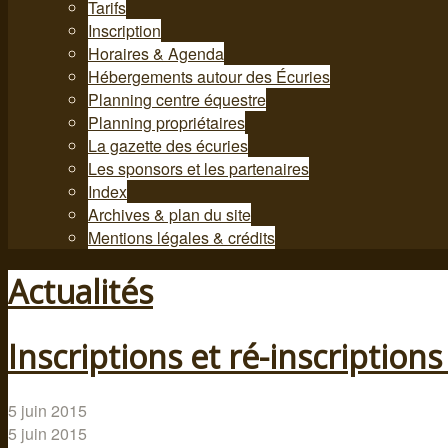
Tarifs
Inscription
Horaires & Agenda
Hébergements autour des Écuries
Planning centre équestre
Planning propriétaires
La gazette des écuries
Les sponsors et les partenaires
Index
Archives & plan du site
Mentions légales & crédits
Actualités
Inscriptions et ré-inscription
5 juin 2015
5 juin 2015