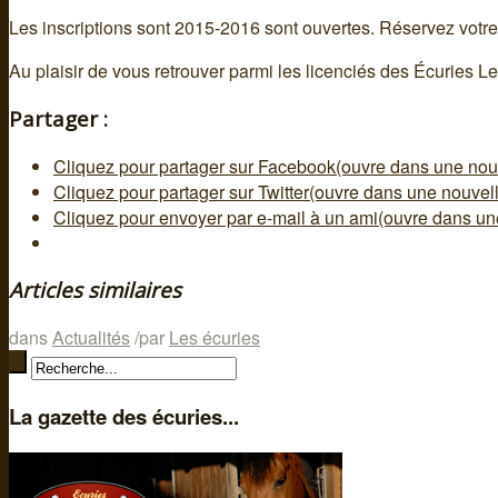
Les inscriptions sont 2015-2016 sont ouvertes. Réservez votre
Au plaisir de vous retrouver parmi les licenciés des Écuries Le
Partager :
Cliquez pour partager sur Facebook(ouvre dans une nouv
Cliquez pour partager sur Twitter(ouvre dans une nouvell
Cliquez pour envoyer par e-mail à un ami(ouvre dans une
Articles similaires
dans
Actualités
/
par
Les écuries
La gazette des écuries...