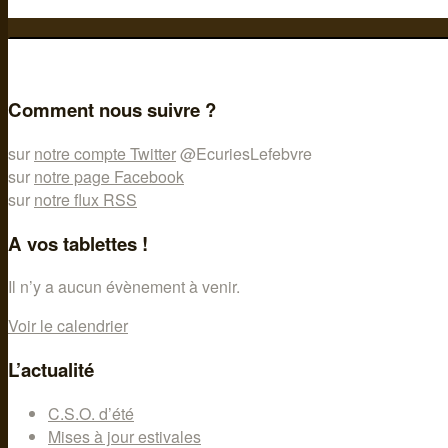
Comment nous suivre ?
sur
notre compte Twitter
@EcuriesLefebvre
sur
notre page Facebook
sur
notre flux RSS
A vos tablettes !
Il n’y a aucun évènement à venir.
Voir le calendrier
L’actualité
C.S.O. d’été
Mises à jour estivales