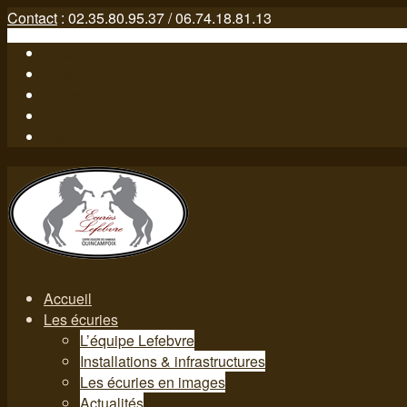
Contact
: 02.35.80.95.37 / 06.74.18.81.13
Facebook
Twitter
Gplus
Rss
Mail
Accueil
Les écuries
L’équipe Lefebvre
Installations & infrastructures
Les écuries en images
Actualités