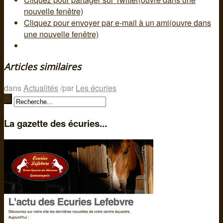
nouvelle fenêtre)
Cliquez pour envoyer par e-mail à un ami(ouvre dans
une nouvelle fenêtre)
Articles similaires
dans
Actualités
/
par
Les écuries
La gazette des écuries...