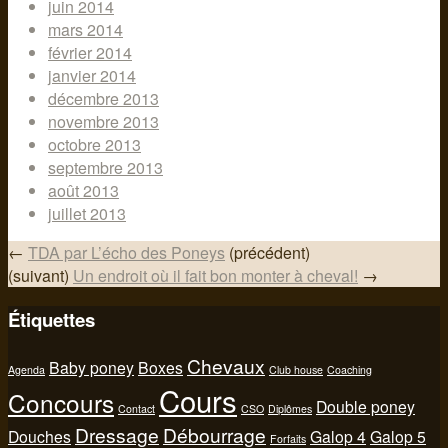
juin 2014
mars 2014
février 2014
janvier 2014
décembre 2013
novembre 2013
octobre 2013
septembre 2013
août 2013
juillet 2013
←
TDA par L’écho des Poneys
(précédent)
(suivant)
Un endroit où il fait bon monter à cheval!
→
Étiquettes
Chevaux
Baby poney
Boxes
Agenda
Club house
Coaching
Cours
Concours
Double poney
Contact
CSO
Diplômes
Dressage
Débourrage
Douches
Galop 4
Galop 5
Forfaits