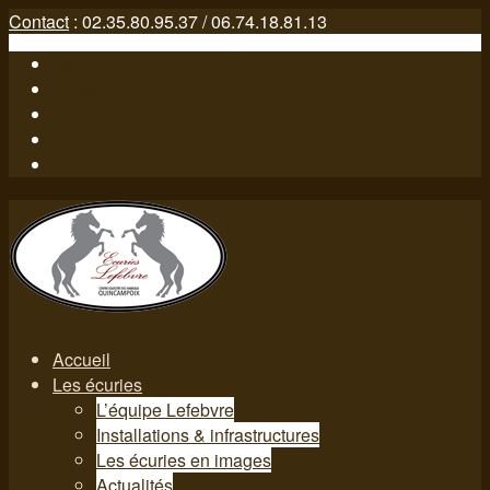
Contact
: 02.35.80.95.37 / 06.74.18.81.13
Facebook
Twitter
Gplus
Rss
Mail
Accueil
Les écuries
L’équipe Lefebvre
Installations & infrastructures
Les écuries en images
Actualités