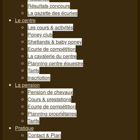
Résultats concours
La gazette des écuries
Le centre
Les cours & activités
Poney club
Shetlands & baby poney
Ecurie de compétition
La cavalerie du centre
Planning centre équestre
Tarifs
Inscription
La pension
Pension de chevaux
Cours & prestations
Ecurie de compétition
Planning propriétaires
Tarifs
Pratique
Contact & Plan