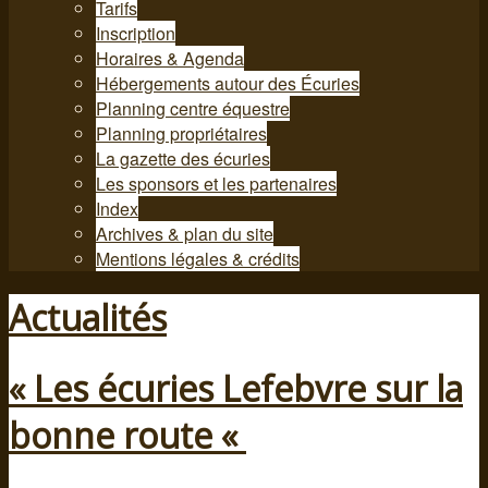
Tarifs
Inscription
Horaires & Agenda
Hébergements autour des Écuries
Planning centre équestre
Planning propriétaires
La gazette des écuries
Les sponsors et les partenaires
Index
Archives & plan du site
Mentions légales & crédits
Actualités
« Les écuries Lefebvre sur la
bonne route «