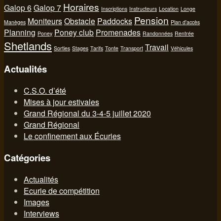
Horaires
Galop 6
Galop 7
Inscriptions
Instructeurs
Location
Longe
Pension
Moniteurs
Obstacle
Paddocks
Manèges
Plan d'accès
Planning
Poney club
Promenades
Poney
Randonnées
Rentrée
Shetlands
Travail
Sorties
Stages
Tarifs
Tonte
Transport
Véhicules
Actualités
C.S.O. d’été
Mises à jour estivales
Grand Régional du 3-4-5 juillet 2020
Grand Régional
Le confinement aux Écuries
Catégories
Actualités
Ecurie de compétition
Images
Interviews