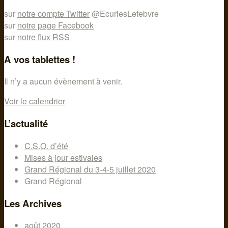
sur
notre compte Twitter
@EcuriesLefebvre
sur
notre page Facebook
sur
notre flux RSS
A vos tablettes !
Il n’y a aucun évènement à venir.
Voir le calendrier
L’actualité
C.S.O. d’été
Mises à jour estivales
Grand Régional du 3-4-5 juillet 2020
Grand Régional
Les Archives
août 2020