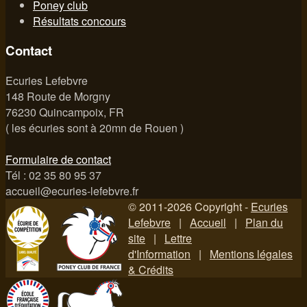
Poney club
Résultats concours
Contact
Ecuries Lefebvre
148 Route de Morgny
76230 Quincampoix, FR
( les écuries sont à 20mn de Rouen )
Formulaire de contact
Tél : 02 35 80 95 37
accueil@ecuries-lefebvre.fr
© 2011-2026 Copyright -
Ecuries
Lefebvre
|
Accueil
|
Plan du
site
|
Lettre
d'Information
|
Mentions légales
& Crédits