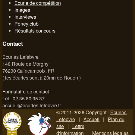
Ecurie de compétition
Images
Interviews
Poney club
Résultats concours
Contact
Ecuries Lefebvre
148 Route de Morgny
76230 Quincampoix, FR
( les écuries sont à 20mn de Rouen )
Formulaire de contact
Tél : 02 35 80 95 37
accueil@ecuries-lefebvre.fr
© 2011-2026 Copyright -
Ecuries
Lefebvre
|
Accueil
|
Plan du
site
|
Lettre
d'Information
|
Mentions légales