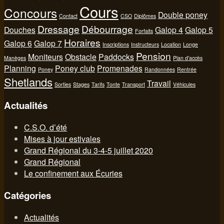
Cours
Concours
Double poney
Contact
CSO
Diplômes
Dressage
Débourrage
Douches
Galop 4
Galop 5
Forfaits
Horaires
Galop 6
Galop 7
Inscriptions
Instructeurs
Location
Longe
Pension
Moniteurs
Obstacle
Paddocks
Manèges
Plan d'accès
Planning
Poney club
Promenades
Poney
Randonnées
Rentrée
Shetlands
Travail
Sorties
Stages
Tarifs
Tonte
Transport
Véhicules
Actualités
C.S.O. d’été
Mises à jour estivales
Grand Régional du 3-4-5 juillet 2020
Grand Régional
Le confinement aux Écuries
Catégories
Actualités