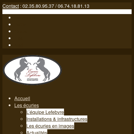
Contact
: 02.35.80.95.37 / 06.74.18.81.13
Facebook
Twitter
Gplus
Rss
Mail
Accueil
Les écuries
L’équipe Lefebvre
Installations & infrastructures
Les écuries en images
Actualités