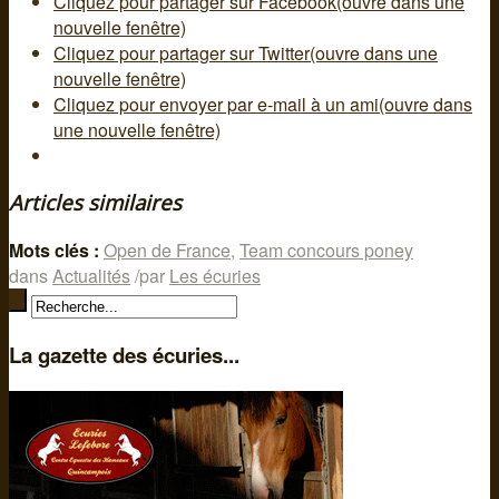
Cliquez pour partager sur Facebook(ouvre dans une
nouvelle fenêtre)
Cliquez pour partager sur Twitter(ouvre dans une
nouvelle fenêtre)
Cliquez pour envoyer par e-mail à un ami(ouvre dans
une nouvelle fenêtre)
Articles similaires
Mots clés :
Open de France
,
Team concours poney
dans
Actualités
/
par
Les écuries
La gazette des écuries...