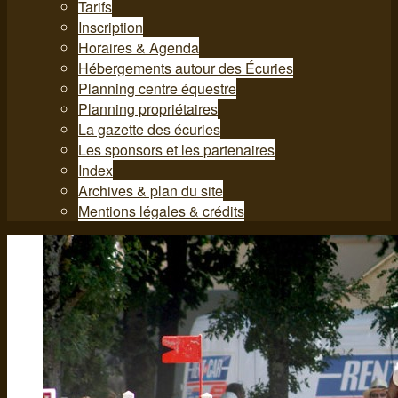
Tarifs
Inscription
Horaires & Agenda
Hébergements autour des Écuries
Planning centre équestre
Planning propriétaires
La gazette des écuries
Les sponsors et les partenaires
Index
Archives & plan du site
Mentions légales & crédits