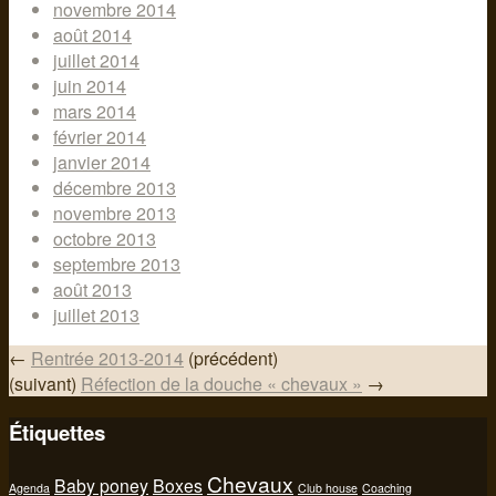
novembre 2014
août 2014
juillet 2014
juin 2014
mars 2014
février 2014
janvier 2014
décembre 2013
novembre 2013
octobre 2013
septembre 2013
août 2013
juillet 2013
←
Rentrée 2013-2014
(précédent)
(suivant)
Réfection de la douche « chevaux »
→
Étiquettes
Chevaux
Baby poney
Boxes
Agenda
Club house
Coaching