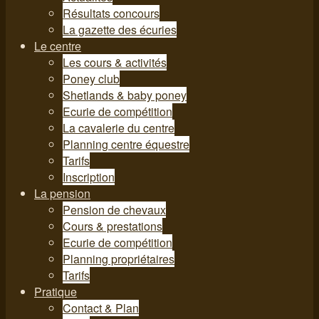
Résultats concours
La gazette des écuries
Le centre
Les cours & activités
Poney club
Shetlands & baby poney
Ecurie de compétition
La cavalerie du centre
Planning centre équestre
Tarifs
Inscription
La pension
Pension de chevaux
Cours & prestations
Ecurie de compétition
Planning propriétaires
Tarifs
Pratique
Contact & Plan