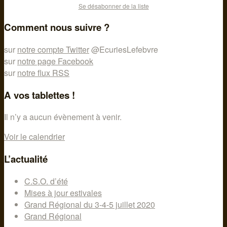
Se désabonner de la liste
Comment nous suivre ?
sur
notre compte Twitter
@EcuriesLefebvre
sur
notre page Facebook
sur
notre flux RSS
A vos tablettes !
Il n’y a aucun évènement à venir.
Voir le calendrier
L’actualité
C.S.O. d’été
Mises à jour estivales
Grand Régional du 3-4-5 juillet 2020
Grand Régional