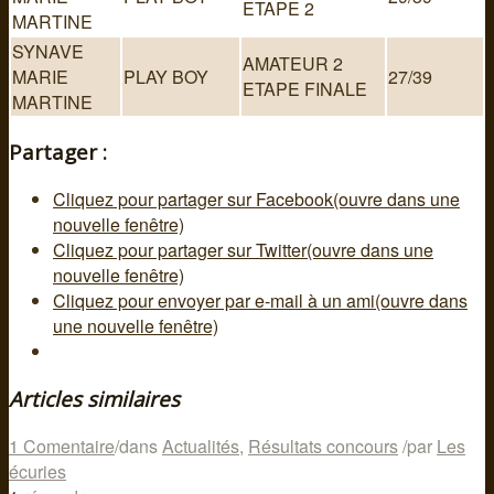
ETAPE 2
MARTINE
SYNAVE
AMATEUR 2
MARIE
PLAY BOY
27/39
ETAPE FINALE
MARTINE
Partager :
Cliquez pour partager sur Facebook(ouvre dans une
nouvelle fenêtre)
Cliquez pour partager sur Twitter(ouvre dans une
nouvelle fenêtre)
Cliquez pour envoyer par e-mail à un ami(ouvre dans
une nouvelle fenêtre)
Articles similaires
1 Comentaire
/
dans
Actualités
,
Résultats concours
/
par
Les
écuries