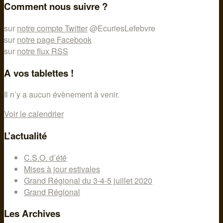
Comment nous suivre ?
sur
notre compte Twitter
@EcuriesLefebvre
sur
notre page Facebook
sur
notre flux RSS
A vos tablettes !
Il n’y a aucun évènement à venir.
Voir le calendrier
L’actualité
C.S.O. d’été
Mises à jour estivales
Grand Régional du 3-4-5 juillet 2020
Grand Régional
Les Archives