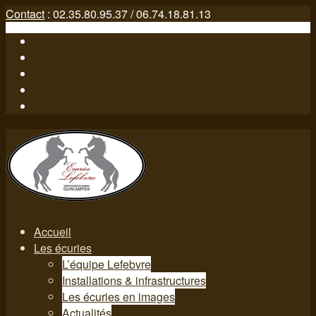
Contact
: 02.35.80.95.37 / 06.74.18.81.13
Facebook
Twitter
Gplus
Rss
Mail
Accueil
Les écuries
L’équipe Lefebvre
Installations & infrastructures
Les écuries en images
Actualités