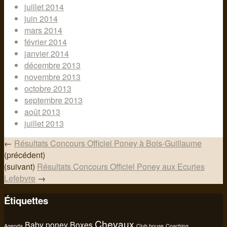
juillet 2014
juin 2014
mars 2014
février 2014
janvier 2014
décembre 2013
novembre 2013
octobre 2013
septembre 2013
août 2013
juillet 2013
←
Résultats Concours Officiel Poney à Bois-Guillaume
(précédent)
(suivant)
Résultats Concours Officiel Poney aux Ecuries
Lefebvre
→
Étiquettes
Chevaux
Baby poney
Boxes
Agenda
Club house
Coaching