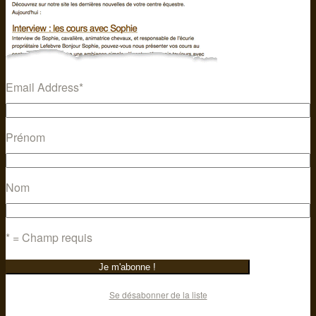
Email Address
*
Prénom
Nom
* = Champ requis
Se désabonner de la liste