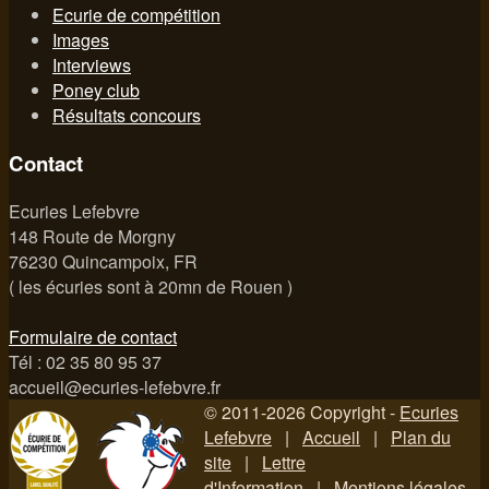
Ecurie de compétition
Images
Interviews
Poney club
Résultats concours
Contact
Ecuries Lefebvre
148 Route de Morgny
76230 Quincampoix, FR
( les écuries sont à 20mn de Rouen )
Formulaire de contact
Tél : 02 35 80 95 37
accueil@ecuries-lefebvre.fr
© 2011-2026 Copyright -
Ecuries
Lefebvre
|
Accueil
|
Plan du
site
|
Lettre
d'Information
|
Mentions légales