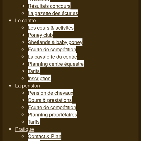
Résultats concours
La gazette des écuries
Le centre
Les cours & activités
Poney club
Shetlands & baby poney
Ecurie de compétition
La cavalerie du centre
Planning centre équestre
Tarifs
Inscription
La pension
Pension de chevaux
Cours & prestations
Ecurie de compétition
Planning propriétaires
Tarifs
Pratique
Contact & Plan