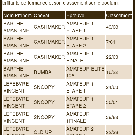
brillante performance et son classement sur le podium.
Nom Prénom
Cheval
Epreuve
Classement
BARTHE
AMATEUR 1
CASHMAKER
49/63
AMANDINE
ETAPE 1
BARTHE
AMATEUR 1
CASHMAKER
7/61
AMANDINE
ETAPE 2
BARTHE
AMATEUR 1
CASHMAKER
22/63
AMANDINE
FINALE
BARTHE
AMATEUR ELITE
RUMBA
16/22
AMANDINE
125
LEFEBVRE
AMATEUR 1
SNOOPY
24/63
VINCENT
ETAPE 1
LEFEBVRE
AMATEUR 1
SNOOPY
30/61
VINCENT
ETAPE 2
LEFEBVRE
AMATEUR
SNOOPY
29/63
VINCENT
1FINALE
LEFEBVRE
AMATEUR 2
OLD UP
32/39