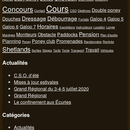
Cours
Concours
Double poney
Contact
CSO
Diplômes
Dressage
Débourrage
Douches
Galop 4
Galop 5
Forfaits
Horaires
Galop 6
Galop 7
Inscriptions
Instructeurs
Location
Longe
Pension
Moniteurs
Obstacle
Paddocks
Manèges
Plan d'accès
Planning
Poney club
Promenades
Poney
Randonnées
Rentrée
Shetlands
Travail
Sorties
Stages
Tarifs
Tonte
Transport
Véhicules
Actualités
C.S.O. d’été
Mises à jour estivales
Grand Régional du 3-4-5 juillet 2020
Grand Régional
Le confinement aux Écuries
Catégories
Actualités