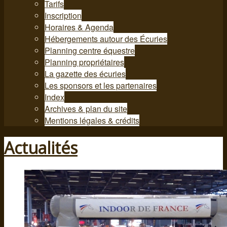
Tarifs
Inscription
Horaires & Agenda
Hébergements autour des Écuries
Planning centre équestre
Planning propriétaires
La gazette des écuries
Les sponsors et les partenaires
Index
Archives & plan du site
Mentions légales & crédits
Actualités