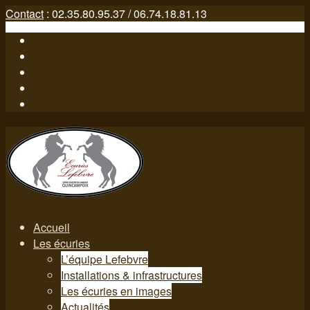
Contact
: 02.35.80.95.37 / 06.74.18.81.13
Facebook
Twitter
Gplus
Rss
Mail
Accueil
Les écuries
L’équipe Lefebvre
Installations & infrastructures
Les écuries en images
Actualités