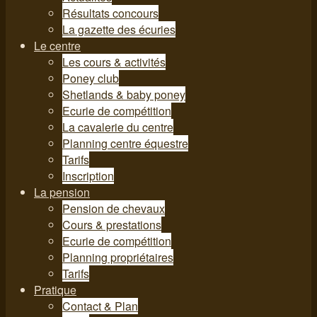
Résultats concours
La gazette des écuries
Le centre
Les cours & activités
Poney club
Shetlands & baby poney
Ecurie de compétition
La cavalerie du centre
Planning centre équestre
Tarifs
Inscription
La pension
Pension de chevaux
Cours & prestations
Ecurie de compétition
Planning propriétaires
Tarifs
Pratique
Contact & Plan