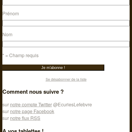
Prénom
Nom
* = Champ requis
Se désabonner de la liste
Comment nous suivre ?
sur
notre compte Twitter
@EcuriesLefebvre
sur
notre page Facebook
sur
notre flux RSS
A vos tablettes !