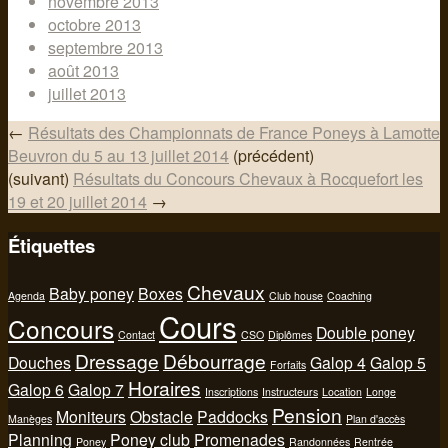
novembre 2013
octobre 2013
septembre 2013
août 2013
juillet 2013
←
Résultats des Championnats de France Poneys à Lamotte
Beuvron du 5 au 13 juillet 2014
(précédent)
(suivant)
Résultats du Concours Chevaux à Rocquefort les
19 et 20 juillet 2014
→
Étiquettes
Chevaux
Baby poney
Boxes
Agenda
Club house
Coaching
Cours
Concours
Double poney
Contact
CSO
Diplômes
Dressage
Débourrage
Douches
Galop 4
Galop 5
Forfaits
Horaires
Galop 6
Galop 7
Inscriptions
Instructeurs
Location
Longe
Pension
Moniteurs
Obstacle
Paddocks
Manèges
Plan d'accès
Planning
Poney club
Promenades
Poney
Randonnées
Rentrée