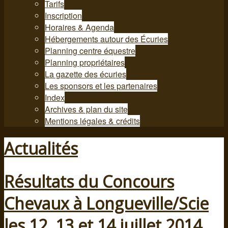
Tarifs
Inscription
Horaires & Agenda
Hébergements autour des Écuries
Planning centre équestre
Planning propriétaires
La gazette des écuries
Les sponsors et les partenaires
Index
Archives & plan du site
Mentions légales & crédits
Actualités
Résultats du Concours
Chevaux à Longueville/Scie
les 12, 13 et 14 juillet 2014