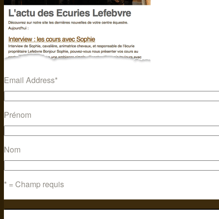
Email Address
*
Prénom
Nom
* = Champ requis