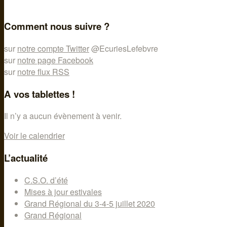
Comment nous suivre ?
sur
notre compte Twitter
@EcuriesLefebvre
sur
notre page Facebook
sur
notre flux RSS
A vos tablettes !
Il n’y a aucun évènement à venir.
Voir le calendrier
L’actualité
C.S.O. d’été
Mises à jour estivales
Grand Régional du 3-4-5 juillet 2020
Grand Régional