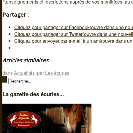
Renseignements et inscriptions auprès de vos monitrices, au 
Partager :
Cliquez pour partager sur Facebook(ouvre dans une nouv
Cliquez pour partager sur Twitter(ouvre dans une nouvell
Cliquez pour envoyer par e-mail à un ami(ouvre dans une
Articles similaires
dans
Actualités
/
par
Les écuries
La gazette des écuries...