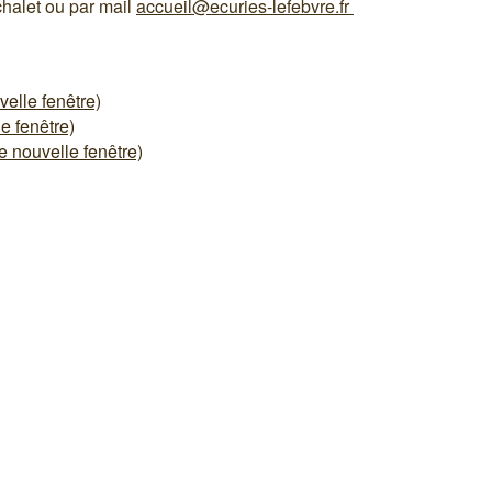
chalet ou par mail
accueil@ecuries-lefebvre.fr
elle fenêtre)
e fenêtre)
 nouvelle fenêtre)