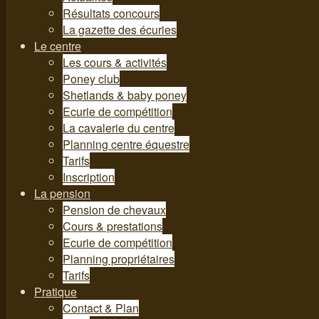
Résultats concours
La gazette des écuries
Le centre
Les cours & activités
Poney club
Shetlands & baby poney
Ecurie de compétition
La cavalerie du centre
Planning centre équestre
Tarifs
Inscription
La pension
Pension de chevaux
Cours & prestations
Ecurie de compétition
Planning propriétaires
Tarifs
Pratique
Contact & Plan