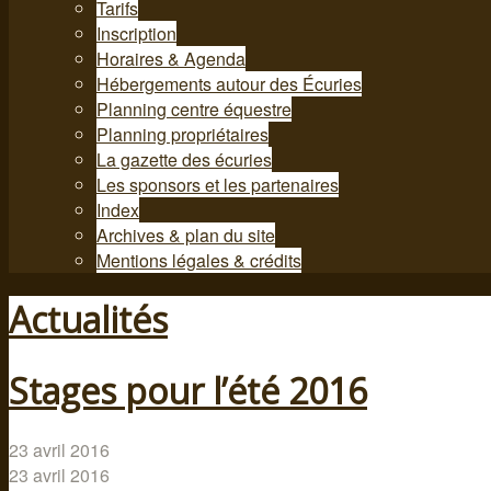
Tarifs
Inscription
Horaires & Agenda
Hébergements autour des Écuries
Planning centre équestre
Planning propriétaires
La gazette des écuries
Les sponsors et les partenaires
Index
Archives & plan du site
Mentions légales & crédits
Actualités
Stages pour l’été 2016
23 avril 2016
23 avril 2016