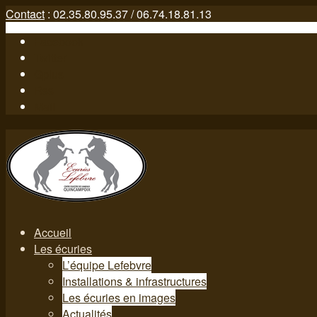
Contact
: 02.35.80.95.37 / 06.74.18.81.13
Facebook
Twitter
Gplus
Rss
Mail
Accueil
Les écuries
L’équipe Lefebvre
Installations & infrastructures
Les écuries en images
Actualités