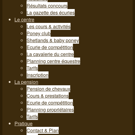
Résultats concours
La gazette des écuries
Le centre
Les cours & activités
Poney club
Shetlands & baby poney
Ecurie de compétition
La cavalerie du centre
Planning centre équestre
Tarifs
Inscription
La pension
Pension de chevaux
Cours & prestations
Ecurie de compétition
Planning propriétaires
Tarifs
Pratique
Contact & Plan