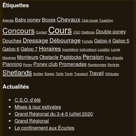
Étiquettes
Chevaux
Baby poney
Boxes
Agenda
Club house
Coaching
Cours
Concours
Double poney
Contact
CSO
Diplômes
Dressage
Débourrage
Douches
Galop 4
Galop 5
Forfaits
Horaires
Galop 6
Galop 7
Inscriptions
Instructeurs
Location
Longe
Pension
Moniteurs
Obstacle
Paddocks
Manèges
Plan d'accès
Planning
Poney club
Promenades
Poney
Randonnées
Rentrée
Shetlands
Travail
Sorties
Stages
Tarifs
Tonte
Transport
Véhicules
Actualités
C.S.O. d’été
Mises à jour estivales
Grand Régional du 3-4-5 juillet 2020
Grand Régional
Le confinement aux Écuries