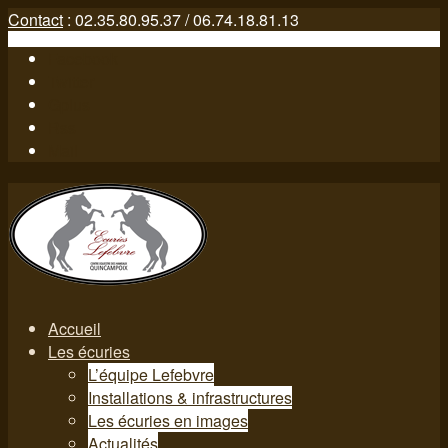
Contact
: 02.35.80.95.37 / 06.74.18.81.13
Facebook
Twitter
Gplus
Rss
Mail
Accueil
Les écuries
L’équipe Lefebvre
Installations & infrastructures
Les écuries en images
Actualités