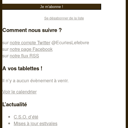
Se désabonner de la liste
Comment nous suivre ?
sur
notre compte Twitter
@EcuriesLefebvre
sur
notre page Facebook
sur
notre flux RSS
A vos tablettes !
Il n’y a aucun évènement à venir.
Voir le calendrier
L’actualité
C.S.O. d’été
Mises à jour estivales