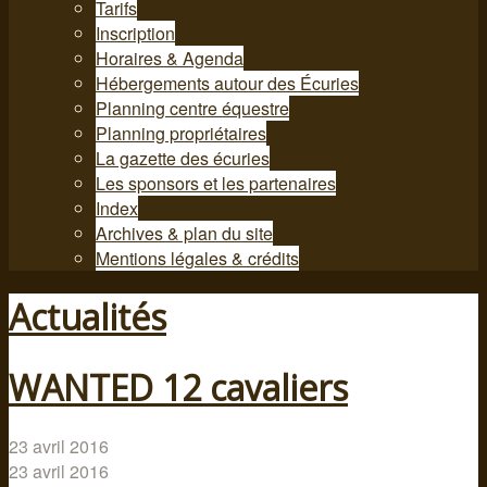
Tarifs
Inscription
Horaires & Agenda
Hébergements autour des Écuries
Planning centre équestre
Planning propriétaires
La gazette des écuries
Les sponsors et les partenaires
Index
Archives & plan du site
Mentions légales & crédits
Actualités
WANTED 12 cavaliers
23 avril 2016
23 avril 2016