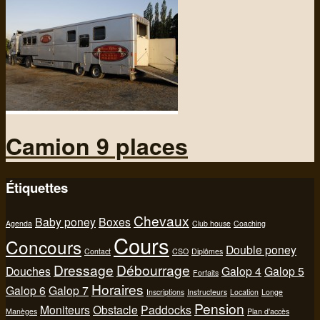
Camion 9 places
Étiquettes
Chevaux
Baby poney
Boxes
Agenda
Club house
Coaching
Cours
Concours
Double poney
Contact
CSO
Diplômes
Dressage
Débourrage
Douches
Galop 4
Galop 5
Forfaits
Horaires
Galop 6
Galop 7
Inscriptions
Instructeurs
Location
Longe
Pension
Moniteurs
Obstacle
Paddocks
Manèges
Plan d'accès