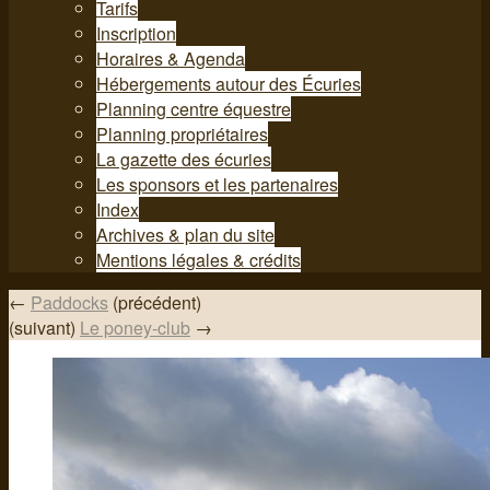
Tarifs
Inscription
Horaires & Agenda
Hébergements autour des Écuries
Planning centre équestre
Planning propriétaires
La gazette des écuries
Les sponsors et les partenaires
Index
Archives & plan du site
Mentions légales & crédits
←
Paddocks
(précédent)
(suivant)
Le poney-club
→