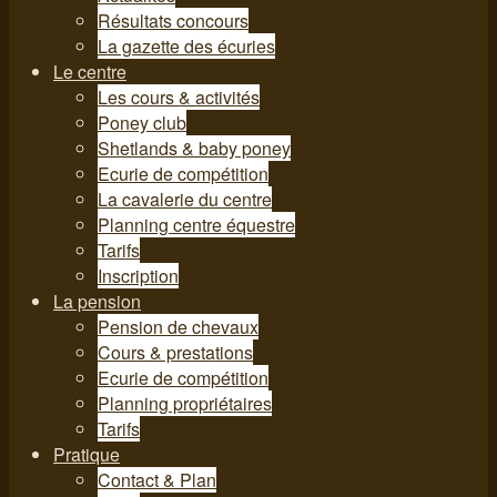
Résultats concours
La gazette des écuries
Le centre
Les cours & activités
Poney club
Shetlands & baby poney
Ecurie de compétition
La cavalerie du centre
Planning centre équestre
Tarifs
Inscription
La pension
Pension de chevaux
Cours & prestations
Ecurie de compétition
Planning propriétaires
Tarifs
Pratique
Contact & Plan