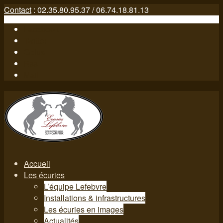
Contact
: 02.35.80.95.37 / 06.74.18.81.13
Facebook
Twitter
Gplus
Rss
Mail
Accueil
Les écuries
L’équipe Lefebvre
Installations & infrastructures
Les écuries en images
Actualités