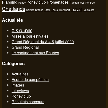
Planning
Poney club
Promenades
Poney
Randonnées
Rentrée
Shetlands
Travail
Sorties
Stages
Tarifs
Tonte
Transport
Véhicules
Actualités
C.S.O. d’été
Mises à jour estivales
Grand Régional du 3-4-5 juillet 2020
Grand Régional
Le confinement aux Écuries
Catégories
Actualités
Ecurie de compétition
Images
Interviews
Poney club
Résultats concours