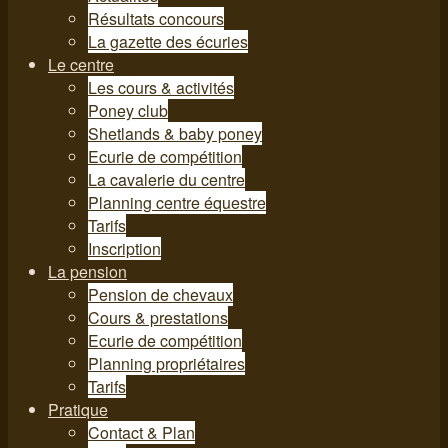
Résultats concours
La gazette des écuries
Le centre
Les cours & activités
Poney club
Shetlands & baby poney
Ecurie de compétition
La cavalerie du centre
Planning centre équestre
Tarifs
Inscription
La pension
Pension de chevaux
Cours & prestations
Ecurie de compétition
Planning propriétaires
Tarifs
Pratique
Contact & Plan