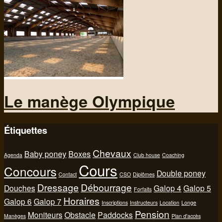
Le manège Olympique
Étiquettes
Chevaux
Baby poney
Boxes
Agenda
Club house
Coaching
Cours
Concours
Double poney
Contact
CSO
Diplômes
Dressage
Débourrage
Douches
Galop 4
Galop 5
Forfaits
Horaires
Galop 6
Galop 7
Inscriptions
Instructeurs
Location
Longe
Pension
Moniteurs
Obstacle
Paddocks
Manèges
Plan d'accès