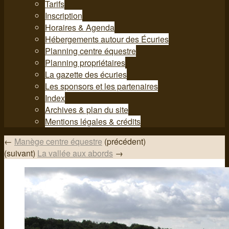
Tarifs
Inscription
Horaires & Agenda
Hébergements autour des Écuries
Planning centre équestre
Planning propriétaires
La gazette des écuries
Les sponsors et les partenaires
Index
Archives & plan du site
Mentions légales & crédits
←
Manège centre équestre
(précédent)
(suivant)
La vallée aux abords
→