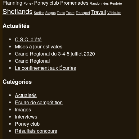
Planning
Poney club
Promenades
Poney
Randonnées
Rentrée
Shetlands
Travail
Sorties
Stages
Tarifs
Tonte
Transport
Véhicules
Actualités
C.S.O. d’été
Mises à jour estivales
Grand Régional du 3-4-5 juillet 2020
Grand Régional
Le confinement aux Écuries
Catégories
Actualités
Ecurie de compétition
Images
Interviews
Poney club
Résultats concours