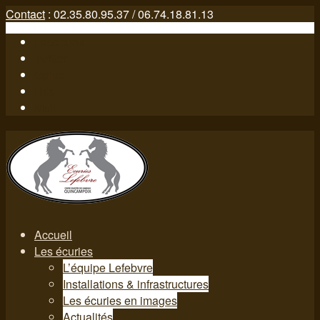
Contact
: 02.35.80.95.37 / 06.74.18.81.13
Facebook
Twitter
Gplus
Rss
Mail
Accueil
Les écuries
L’équipe Lefebvre
Installations & infrastructures
Les écuries en images
Actualités