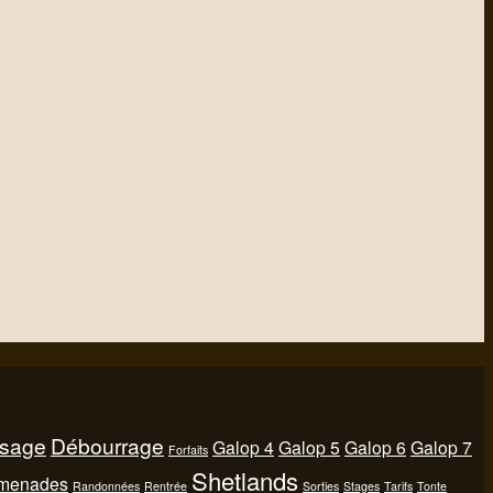
sage
Débourrage
Galop 4
Galop 5
Galop 6
Galop 7
Forfaits
Shetlands
menades
Randonnées
Rentrée
Sorties
Stages
Tarifs
Tonte