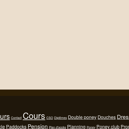
Cours
urs
Dres
Double poney
Douches
Contact
CSO
Diplômes
Pension
cle
Paddocks
Planning
Poney club
Pro
Plan d'accès
Poney