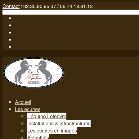
Contact
: 02.35.80.95.37 / 06.74.18.81.13
Facebook
Twitter
Gplus
Rss
Mail
Accueil
Les écuries
L’équipe Lefebvre
Installations & infrastructures
Les écuries en images
Actualités