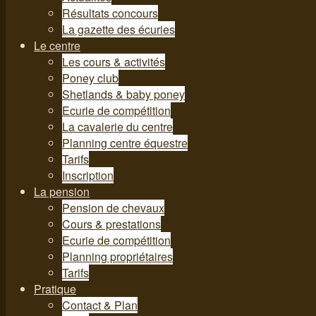
Résultats concours
La gazette des écuries
Le centre
Les cours & activités
Poney club
Shetlands & baby poney
Ecurie de compétition
La cavalerie du centre
Planning centre équestre
Tarifs
Inscription
La pension
Pension de chevaux
Cours & prestations
Ecurie de compétition
Planning propriétaires
Tarifs
Pratique
Contact & Plan