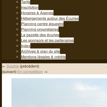
Tarifs
Inscription
Horaires & Agenda
Hébergements autour des Écuries
Planning centre équestre
Planning propriétaires
La gazette des écuries
Les sponsors et les partenaires
Index
Archives & plan du site
Mentions légales & crédits
←
Sophie
(précédent)
(suivant)
En compétition
→