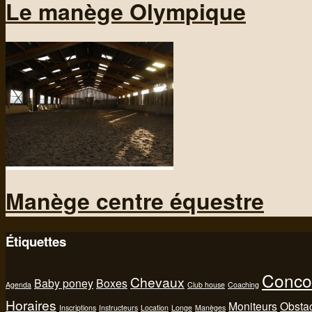
Le manège Olympique
Manège centre équestre
Étiquettes
Conco
Chevaux
Baby poney
Boxes
Agenda
Club house
Coaching
Horaires
Moniteurs
Obsta
Inscriptions
Instructeurs
Location
Longe
Manèges