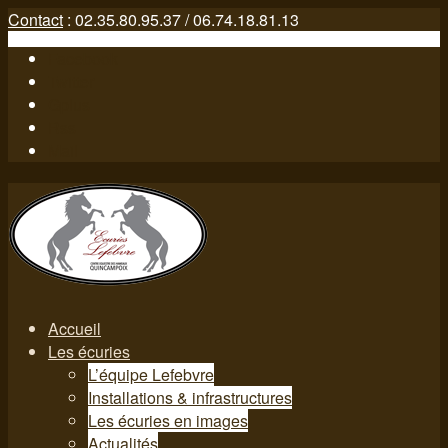
Contact
: 02.35.80.95.37 / 06.74.18.81.13
Facebook
Twitter
Gplus
Rss
Mail
Accueil
Les écuries
L’équipe Lefebvre
Installations & infrastructures
Les écuries en images
Actualités