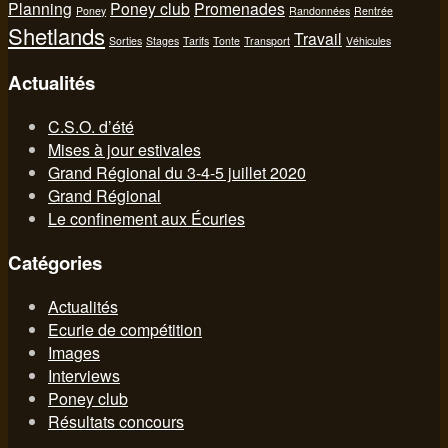
Planning
Poney club
Promenades
Poney
Randonnées
Rentrée
Shetlands
Travail
Sorties
Stages
Tarifs
Tonte
Transport
Véhicules
Actualités
C.S.O. d’été
Mises à jour estivales
Grand Régional du 3-4-5 juillet 2020
Grand Régional
Le confinement aux Écuries
Catégories
Actualités
Ecurie de compétition
Images
Interviews
Poney club
Résultats concours