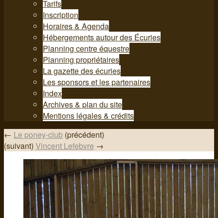
Tarifs
Inscription
Horaires & Agenda
Hébergements autour des Écuries
Planning centre équestre
Planning propriétaires
La gazette des écuries
Les sponsors et les partenaires
Index
Archives & plan du site
Mentions légales & crédits
←
Le poney-club
(précédent)
(suivant)
Vincent Lefebvre
→