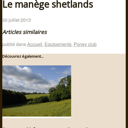
Le manège shetlands
30 juillet 2013
Articles similaires
publié dans
Accueil
,
Equipements
,
Poney club
Découvrez également...