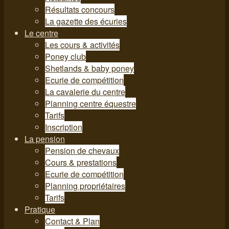
Résultats concours
La gazette des écuries
Le centre
Les cours & activités
Poney club
Shetlands & baby poney
Ecurie de compétition
La cavalerie du centre
Planning centre équestre
Tarifs
Inscription
La pension
Pension de chevaux
Cours & prestations
Ecurie de compétition
Planning propriétaires
Tarifs
Pratique
Contact & Plan