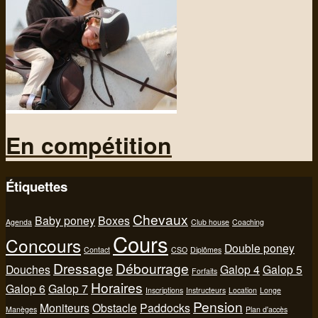
En compétition
Étiquettes
Chevaux
Baby poney
Boxes
Agenda
Club house
Coaching
Cours
Concours
Double poney
Contact
CSO
Diplômes
Dressage
Débourrage
Douches
Galop 4
Galop 5
Forfaits
Horaires
Galop 6
Galop 7
Inscriptions
Instructeurs
Location
Longe
Pension
Moniteurs
Obstacle
Paddocks
Manèges
Plan d'accès